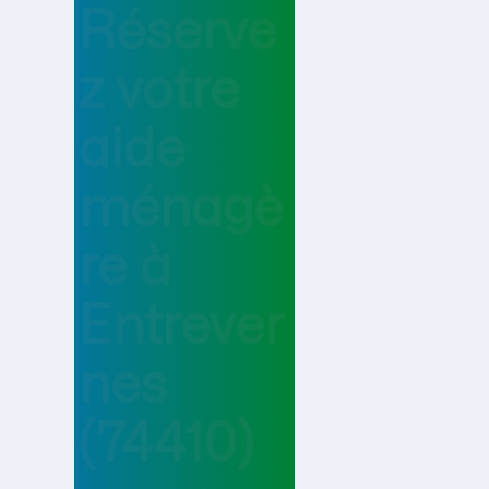
Réserve
z votre
aide
ménagè
re
à
Entrever
nes
(74410)