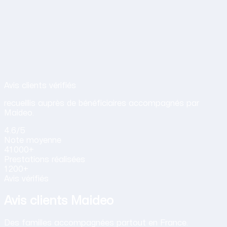
Avis de nos clients sur nos services d
Avis clients vérifiés
recueillis auprès de bénéficiaires accompagnés par
Maideo.
4.6
/5
Note
moyenne
41 000+
Prestations
réalisées
1 200+
Avis vérifiés
Avis clients Maideo
Des familles accompagnées partout en France.