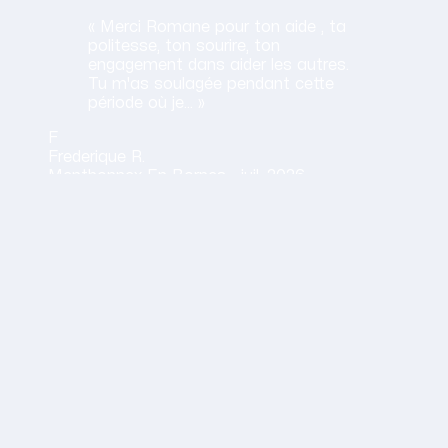
« Merci Romane pour ton aide , ta
politesse, ton sourire, ton
engagement dans aider les autres.
Tu m'as soulagée pendant cette
période où je… »
F
Frederique
R.
Menthonnex En Bornes ·
juil. 2026
Obtenir mon tarif en 2 minutes
14,30 €/h net · Tout compris · Sans carte bancaire
vail
vivement les services d'Aurélie: elle est toujours à l'écou
E.
uin 2026