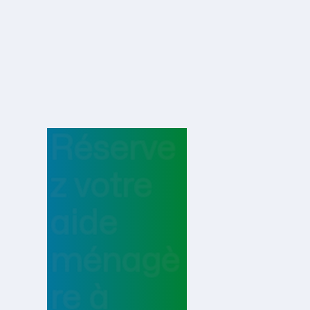
Réserve
z votre
aide
ménagè
re
à