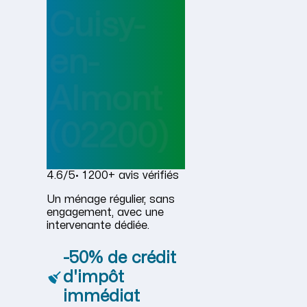
Cuisy-
en-
Almont
(02200)
4.6/5
· 1 200+ avis vérifiés
Un ménage régulier, sans
engagement, avec une
intervenante dédiée.
-50% de crédit
d'impôt
immédiat