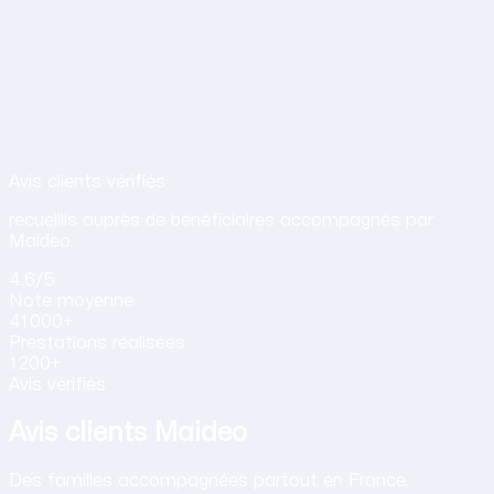
Avis de nos clients sur nos services d
Avis clients vérifiés
recueillis auprès de bénéficiaires accompagnés par
Maideo.
4.6
/5
Note
moyenne
41 000+
Prestations
réalisées
1 200+
Avis vérifiés
Avis clients Maideo
Des familles accompagnées partout en France.