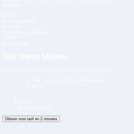
Maideo.
4.6
/5
Note
moyenne
41 000+
Prestations
réalisées
1 200+
Avis vérifiés
Avis clients Maideo
Des familles accompagnées partout en France.
« Très compete et tjrs a l'heuré rien
a dire. »
A
Annie
W.
Lille ·
août 2026
Obtenir mon tarif en 2 minutes
14,30 €/h net · Tout compris · Sans carte bancaire