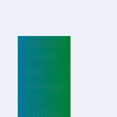
Réserve
z votre
aide
ménagè
re
à
Cuffies