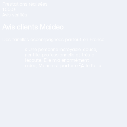
Prestations
réalisées
1 000+
Avis vérifiés
Avis clients Maideo
Des familles accompagnées partout en France.
« Une personne incroyable, douce,
gentille, professionnelle et très a
l’écoute. Elle m’a énormément
aidée, Marie est parfaite 🥰 Je l’a… »
H
Haciba
S.
Lavancia Epercy ·
juin 2026
Obtenir mon tarif en 2 minutes
14,30 €/h net · Tout compris · Sans carte bancaire
lation humaine
ane est a l'ecoute, travaille bien et sa gentillesse est un vrai