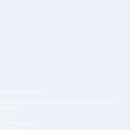
Avis de nos clients sur nos services d
Avis clients vérifiés
recueillis auprès de bénéficiaires accompagnés par
Maideo.
4.6
/5
Note
moyenne
41 000+