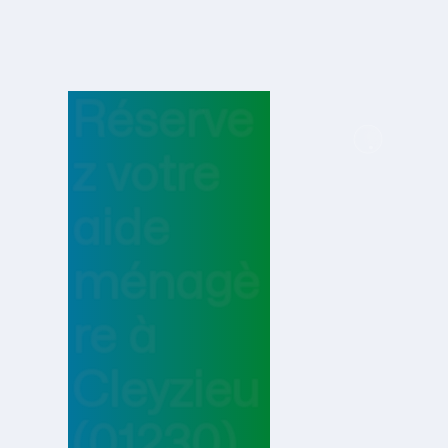
Réserve
z votre
aide
ménagè
re
à
Cleyzieu
(01230)