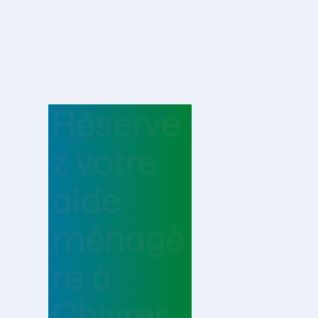
Réserve
z votre
aide
ménagè
re
à
Chivres-