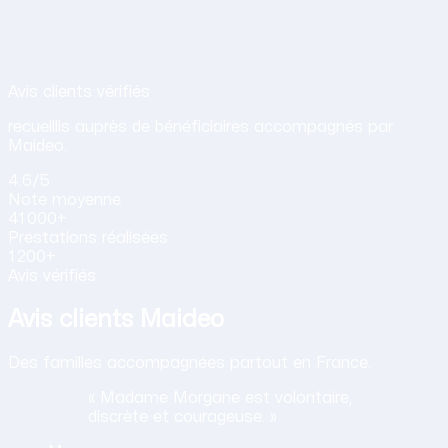
Avis de nos clients sur nos services d
Avis clients vérifiés
recueillis auprès de bénéficiaires accompagnés par
Maideo.
4.6
/5
Note
moyenne
41 000+
Prestations
réalisées
1 200+
Avis vérifiés
Avis clients Maideo
Des familles accompagnées partout en France.
« Madame Morgane est volontaire,
discrète et courageuse. »