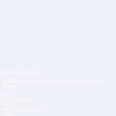
Avis de nos clients sur nos services d
Avis clients vérifiés
recueillis auprès de bénéficiaires accompagnés par
Maideo.
4.6
/5
Note
moyenne
41 000+
Prestations
réalisées
1 200+