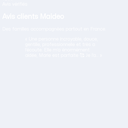
Avis vérifiés
Avis clients Maideo
Des familles accompagnées partout en France.
« Une personne incroyable, douce,
gentille, professionnelle et très a
l’écoute. Elle m’a énormément
aidée, Marie est parfaite 🥰 Je l’a… »
H
Haciba
S.
Lavancia Epercy ·
juin 2026
Obtenir mon tarif en 2 minutes
14,30 €/h net · Tout compris · Sans carte bancaire
lation humaine
ane est a l'ecoute, travaille bien et sa gentillesse est un vrai