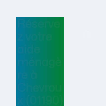
Réserve
z votre
aide
ménagè
re
à
Chevrou
x
(01190)