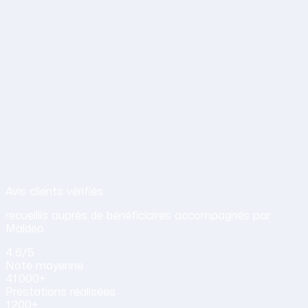
Avis de nos clients sur nos services d
Avis clients vérifiés
recueillis auprès de bénéficiaires accompagnés par
Maideo.
4.6
/5
Note
moyenne
41 000+
Prestations
réalisées
1 200+