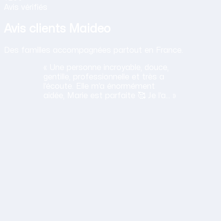
Avis vérifiés
Avis clients Maideo
Des familles accompagnées partout en France.
« Une personne incroyable, douce,
gentille, professionnelle et très a
l’écoute. Elle m’a énormément
aidée, Marie est parfaite 🥰 Je l’a… »
H
Haciba
S.
Lavancia Epercy ·
juin 2026
Obtenir mon tarif en 2 minutes
14,30 €/h net · Tout compris · Sans carte bancaire
lation humaine
ane est a l'ecoute, travaille bien et sa gentillesse est un vrai