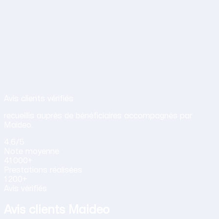
Avis de nos clients sur nos services d
Avis clients vérifiés
recueillis auprès de bénéficiaires accompagnés par
Maideo.
4.6
/5
Note
moyenne
41 000+
Prestations
réalisées
1 200+
Avis vérifiés
Avis clients Maideo