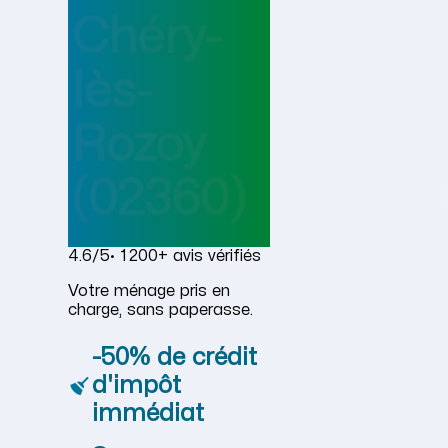
Chéry-
lès-
Rozoy
(02360)
4.6/5
· 1 200+ avis vérifiés
Votre ménage pris en
charge, sans paperasse.
-50% de crédit
d'impôt
immédiat