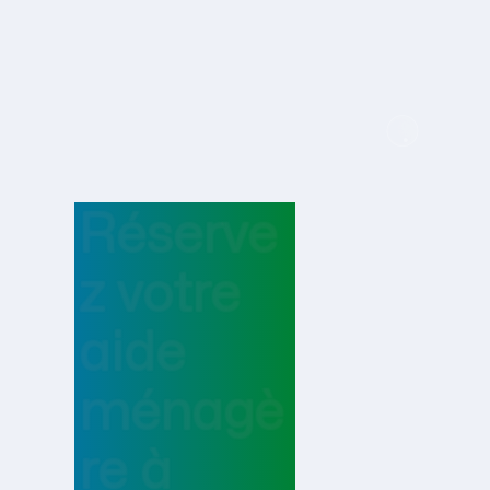
Réserve
z votre
aide
ménagè
re
à