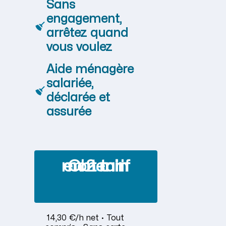
Sans
engagement,
arrêtez quand
vous voulez
Aide ménagère
salariée,
déclarée et
assurée
Obtenir mon tarif en 2 min
14,30 €/h net · Tout