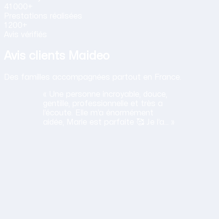
41 000+
Prestations
réalisées
1 200+
Avis vérifiés
Avis clients Maideo
Des familles accompagnées partout en France.
« Une personne incroyable, douce,
gentille, professionnelle et très a
l’écoute. Elle m’a énormément
aidée, Marie est parfaite 🥰 Je l’a… »
H
Haciba
S.
Lavancia Epercy ·
juin 2026
Obtenir mon tarif en 2 minutes
14,30 €/h net · Tout compris · Sans carte bancaire
lation humaine