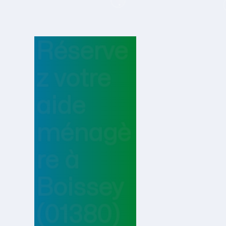
Réserve
z votre
aide
ménagè
re
à
Boissey
(01380)