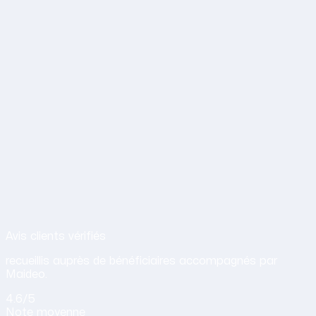
Avis de nos clients sur nos services d
Avis clients vérifiés
recueillis auprès de bénéficiaires accompagnés par
Maideo.
4.6
/5
Note
moyenne