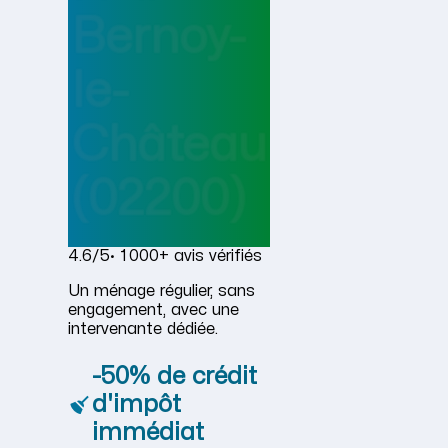
Bernoy-
le-
Château
(02200)
4.6/5
· 1 000+ avis vérifiés
Un ménage régulier, sans
engagement, avec une
intervenante dédiée.
-50% de crédit
d'impôt
immédiat