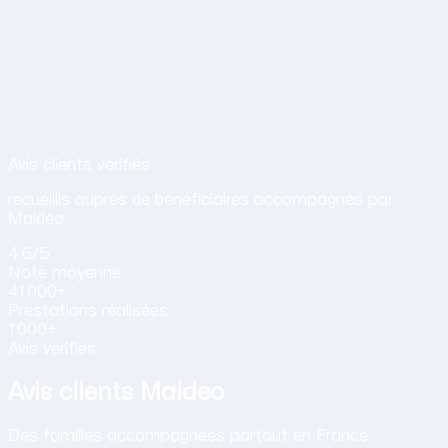
Avis de nos clients sur nos services d
Avis clients vérifiés
recueillis auprès de bénéficiaires accompagnés par
Maideo.
4.6
/5
Note
moyenne
41 000+
Prestations
réalisées
1 000+
Avis vérifiés
Avis clients Maideo
Des familles accompagnées partout en France.