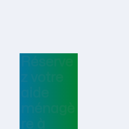
Réserve
z votre
aide
ménagè
re
à