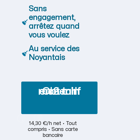
Sans
engagement,
arrêtez quand
vous voulez
Au service des
Noyantais
Obtenir mon tarif en 2 min
14,30 €/h net · Tout
compris · Sans carte
bancaire