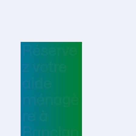
Réserve
z votre
aide
ménagè
re
à
Bancign