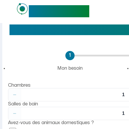
maideo
Femme de ménage à domicile : devis e
Trouvez votre
aide ménagère
1
Mon besoin
Chambres
−
Salles de bain
−
Avez-vous des animaux domestiques ?