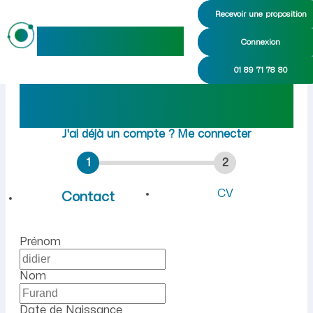
Recevoir une proposition
maideo
Connexion
Emploi à Terny-Sorny (Aisne
01 89 71 78 80
Rejoindre maideo
à
Terny-
Sorny
(02880)
J'ai déjà un compte ?
Me connecter
1
2
CV
Contact
Prénom
Nom
Date de Naissance