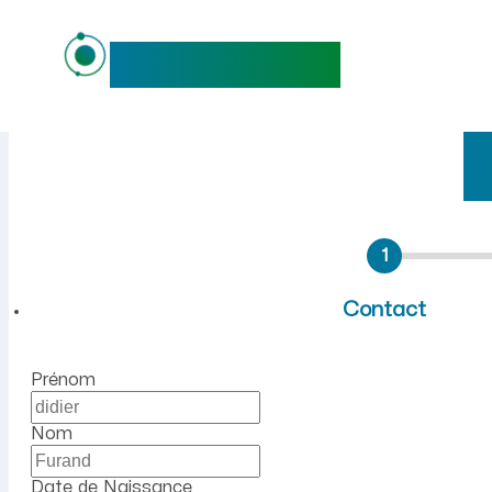
maideo
Emploi à Tartiers (Aisne) :
1
Contact
Prénom
Nom
Date de Naissance