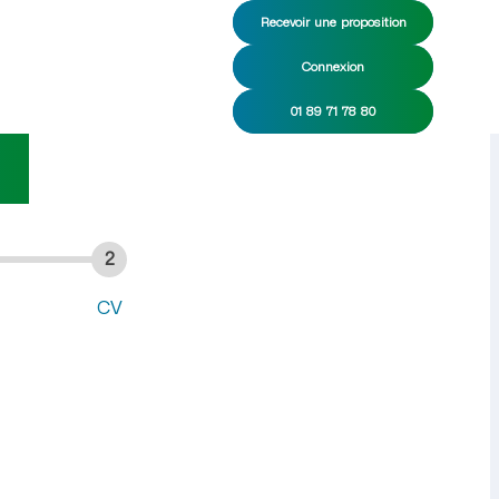
Recevoir une proposition
Connexion
 CDI/CDD
01 89 71 78 80
2
CV