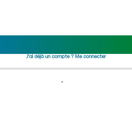
 recrutement femme de ménage
Rejoindre maideo
à
Tartiers
(02290)
J'ai déjà un compte ?
Me connecter