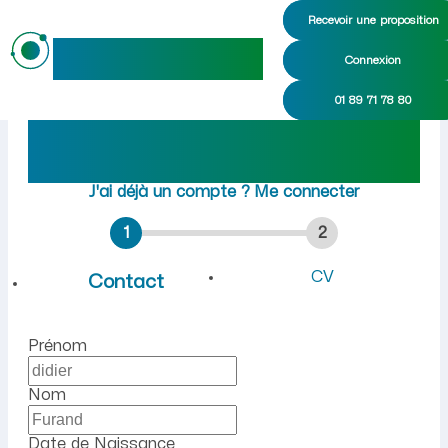
Recevoir une proposition
maideo
Connexion
Emploi à Sergy (Aisne) : r
01 89 71 78 80
Rejoindre maideo
à
Sergy
(02130)
J'ai déjà un compte ?
Me connecter
1
2
CV
Contact
Prénom
Nom
Date de Naissance