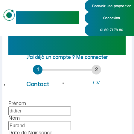
Recevoir une proposition
maideo
Connexion
Emploi à Saint-Mard (Aisne
01 89 71 78 80
Rejoindre maideo
à
Saint-
Mard
(02220)
J'ai déjà un compte ?
Me connecter
1
2
CV
Contact
Prénom
Nom
Date de Naissance