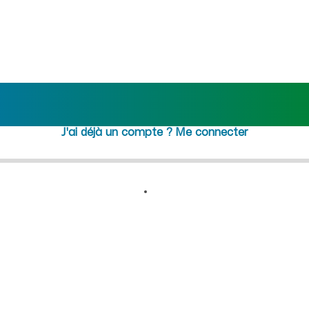
ois (Ain) : recrutement fem
Rejoindre maideo
à
Saint-
Étienne-du-Bois
(01370)
J'ai déjà un compte ?
Me connecter