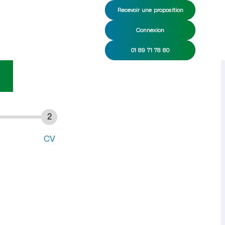
Recevoir une proposition
Connexion
me de ménage CDI/CDD
01 89 71 78 80
2
CV