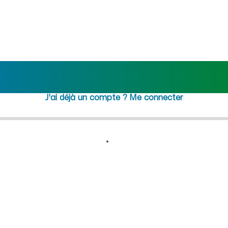
rmans (Ain) : recrutement f
Rejoindre maideo
à
Saint-Didie
de-Formans
(01600)
J'ai déjà un compte ?
Me connecter