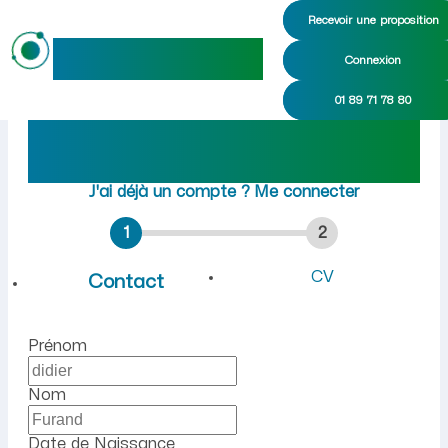
Recevoir une proposition
maideo
Connexion
Emploi à Plomion (Aisne) :
01 89 71 78 80
Rejoindre maideo
à
Plomion
(02140)
J'ai déjà un compte ?
Me connecter
1
2
CV
Contact
Prénom
Nom
Date de Naissance