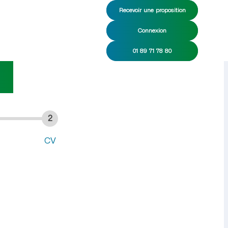
Recevoir une proposition
Connexion
I/CDD
01 89 71 78 80
2
CV