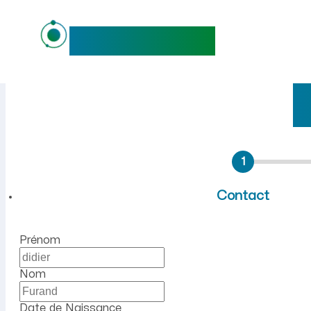
maideo
Emploi à Perrex (Ain) : rec
1
Contact
Prénom
Nom
Date de Naissance