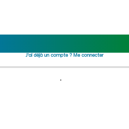
rutement femme de ménage CD
Rejoindre maideo
à
Perrex
(01540)
J'ai déjà un compte ?
Me connecter