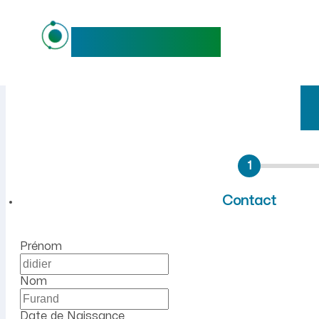
maideo
Emploi à Osly-Courtil (Aisn
1
Contact
Prénom
Nom
Date de Naissance