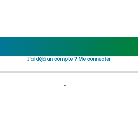
e) : recrutement femme de mé
Rejoindre maideo
à
Osly-Courti
(02290)
J'ai déjà un compte ?
Me connecter