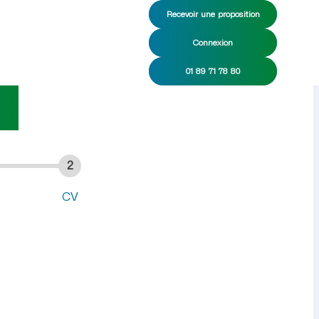
Recevoir une proposition
Connexion
nage CDI/CDD
01 89 71 78 80
l
2
CV