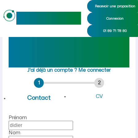
Recevoir une proposition
maideo
Connexion
Emploi à Neuville-sur-Margi
01 89 71 78 80
Rejoindre maideo
à
Neuville-sur-Margival
(02880)
J'ai déjà un compte ?
Me connecter
1
2
CV
Contact
Prénom
Nom