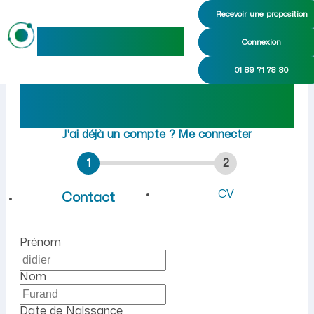
Recevoir une proposition
maideo
Connexion
Emploi à Nauroy (Aisne) : 
01 89 71 78 80
Rejoindre maideo
à
Nauroy
(02420)
J'ai déjà un compte ?
Me connecter
1
2
CV
Contact
Prénom
Nom
Date de Naissance