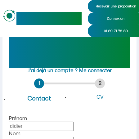
Recevoir une proposition
maideo
Connexion
Emploi à Nanteuil-Notre-Da
01 89 71 78 80
Rejoindre maideo
à
Nanteuil-Notre-Dame
(02210)
J'ai déjà un compte ?
Me connecter
1
2
CV
Contact
Prénom
Nom