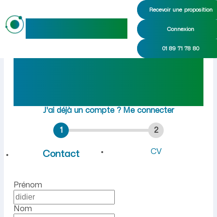
Recevoir une proposition
maideo
Connexion
Emploi à Montmerle-sur-Saô
01 89 71 78 80
Rejoindre maideo
à
Montmerle-sur-Saône
(01090)
J'ai déjà un compte ?
Me connecter
1
2
CV
Contact
Prénom
Nom