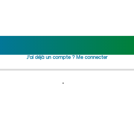
) : recrutement femme de mé
Rejoindre maideo
à
Montgober
(02600)
J'ai déjà un compte ?
Me connecter