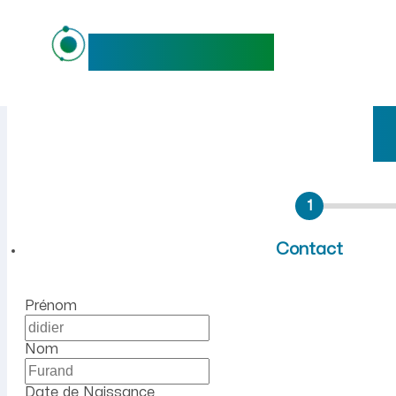
maideo
Emploi à Montgobert (Aisne
1
Contact
Prénom
Nom
Date de Naissance