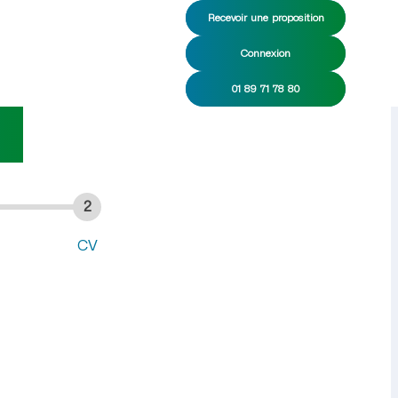
Recevoir une proposition
Connexion
nage CDI/CDD
01 89 71 78 80
t
2
CV