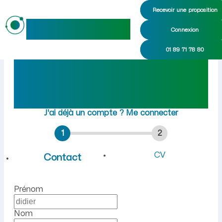
Recevoir une proposition
maideo
Connexion
Emploi à Monceau-lès-Leups
01 89 71 78 80
Rejoindre maideo
à
Monceau-lès-Leups
(02270)
J'ai déjà un compte ?
Me connecter
1
2
CV
Contact
Prénom
Nom