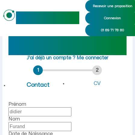
Recevoir une proposition
maideo
Connexion
Emploi à Magnieu (Ain) : r
01 89 71 78 80
Rejoindre maideo
à
Magnieu
(01300)
J'ai déjà un compte ?
Me connecter
1
2
CV
Contact
Prénom
Nom
Date de Naissance