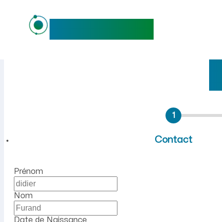
maideo
Emploi à Luzoir (Aisne) : r
1
Contact
Prénom
Nom
Date de Naissance