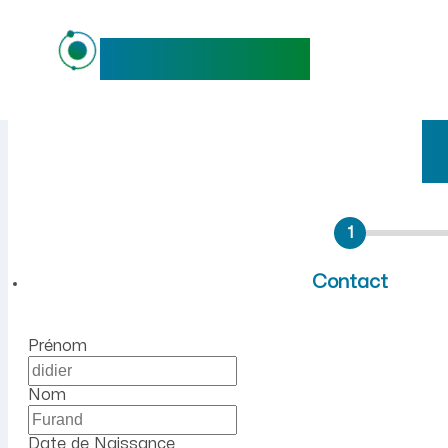
maideo
Emploi à La Hérie (Aisne) :
1
Contact
Prénom
Nom
Date de Naissance