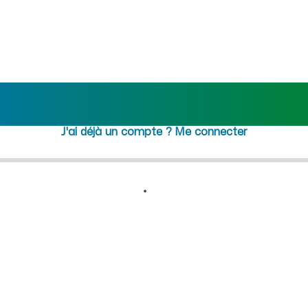
 recrutement femme de ménag
Rejoindre maideo
à
La Hérie
(02500)
J'ai déjà un compte ?
Me connecter