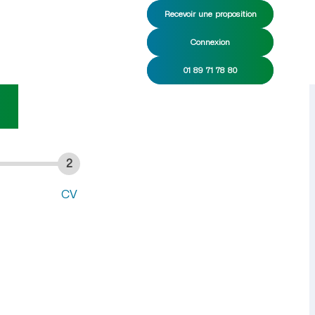
Recevoir une proposition
Connexion
e CDI/CDD
01 89 71 78 80
2
CV