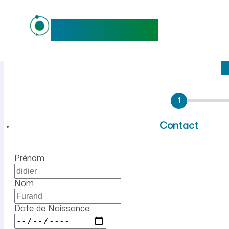
maideo
Emploi à Izieu (Ain) : recr
1
Contact
Prénom
Nom
Date de Naissance