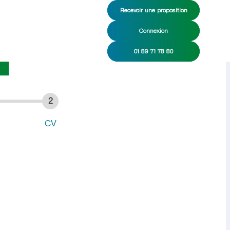
Recevoir une proposition
Connexion
CDD
01 89 71 78 80
)
2
CV