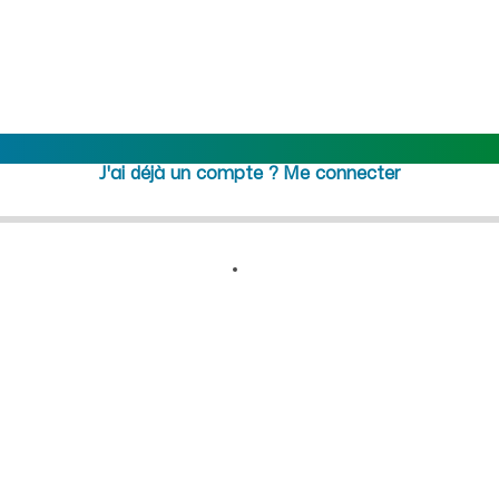
utement femme de ménage CDI/
Rejoindre maideo
à
Izieu
(01300
J'ai déjà un compte ?
Me connecter