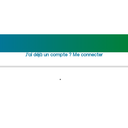
) : recrutement femme de mén
Rejoindre maideo
à
Grandrieu
(02360)
J'ai déjà un compte ?
Me connecter