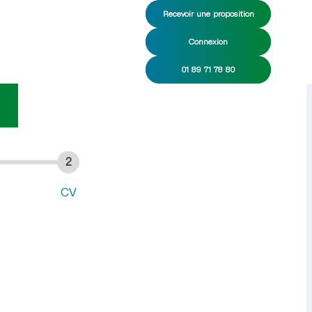
Recevoir une proposition
Connexion
age CDI/CDD
01 89 71 78 80
x
2
CV