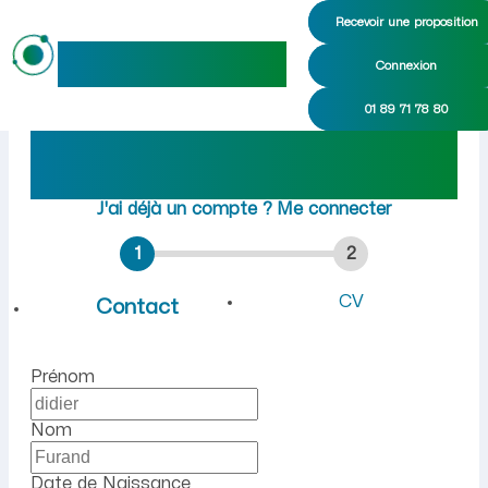
Recevoir une proposition
maideo
Connexion
Emploi à Gouy (Aisne) : re
01 89 71 78 80
Rejoindre maideo
à
Gouy
(02420)
J'ai déjà un compte ?
Me connecter
1
2
CV
Contact
Prénom
Nom
Date de Naissance