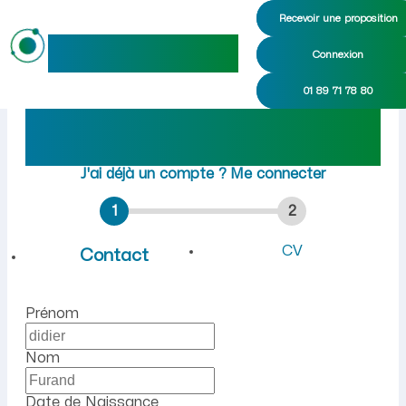
Recevoir une proposition
maideo
Connexion
Emploi à Fontenoy (Aisne) 
01 89 71 78 80
Rejoindre maideo
à
Fontenoy
(02290)
J'ai déjà un compte ?
Me connecter
1
2
CV
Contact
Prénom
Nom
Date de Naissance