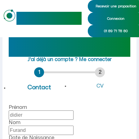
Recevoir une proposition
maideo
Connexion
Emploi à Ferney-Voltaire (A
01 89 71 78 80
Rejoindre maideo
à
Ferney-Voltaire
(01210)
J'ai déjà un compte ?
Me connecter
1
2
CV
Contact
Prénom
Nom
Date de Naissance