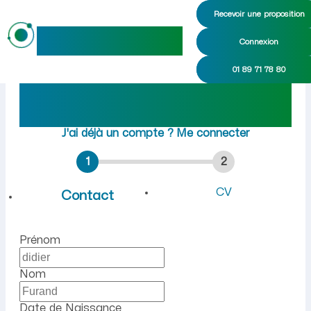
Recevoir une proposition
maideo
Connexion
Emploi à Erloy (Aisne) : re
01 89 71 78 80
Rejoindre maideo
à
Erloy
(02260)
J'ai déjà un compte ?
Me connecter
1
2
CV
Contact
Prénom
Nom
Date de Naissance