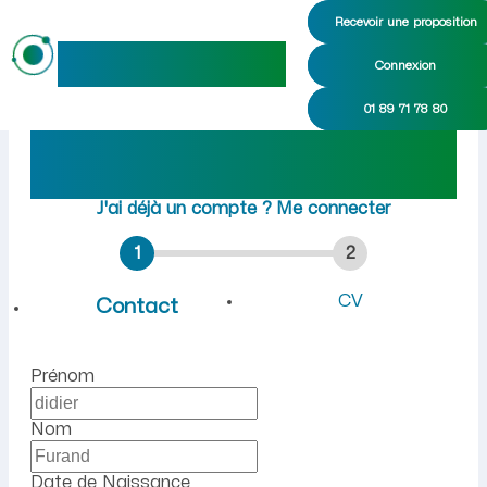
Recevoir une proposition
maideo
Connexion
Emploi à Curciat-Dongalon 
01 89 71 78 80
Rejoindre maideo
à
Curciat-Dongalon
(01560)
J'ai déjà un compte ?
Me connecter
1
2
CV
Contact
Prénom
Nom
Date de Naissance