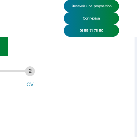
Recevoir une proposition
Connexion
 CDI/CDD
01 89 71 78 80
2
CV