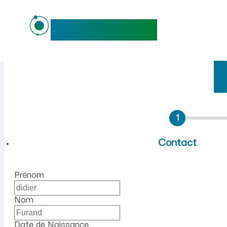
maideo
Emploi à Crupilly (Aisne) :
1
Contact
Prénom
Nom
Date de Naissance