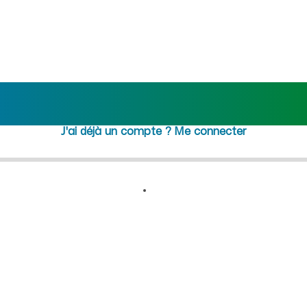
 recrutement femme de ménage
Rejoindre maideo
à
Crupilly
(02120)
J'ai déjà un compte ?
Me connecter