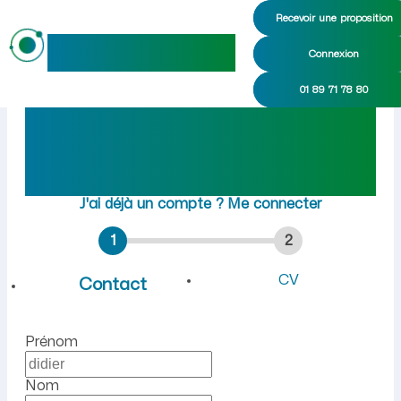
Recevoir une proposition
maideo
Connexion
Emploi à Coucy-le-Château-
01 89 71 78 80
Rejoindre maideo
à
Coucy-le-Château-
Auffrique
(02380)
J'ai déjà un compte ?
Me connecter
1
2
CV
Contact
Prénom
Nom