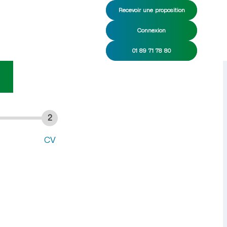
Recevoir une proposition
Connexion
énage CDI/CDD
01 89 71 78 80
ne
2
CV