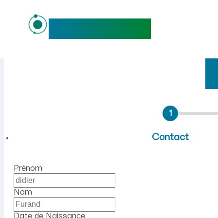
maideo
Emploi à Clairfontaine (Ais
R
1
Contact
Prénom
Nom
Date de Naissance