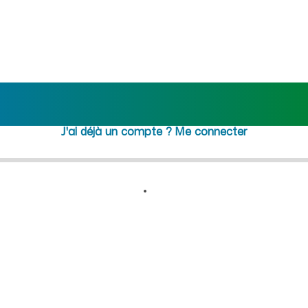
ne) : recrutement femme de m
ejoindre maideo
à
Clairfontai
(02260)
J'ai déjà un compte ?
Me connecter