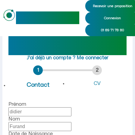
Recevoir une proposition
maideo
Connexion
Emploi à Chouy (Aisne) : r
01 89 71 78 80
Rejoindre maideo
à
Chouy
(02210)
J'ai déjà un compte ?
Me connecter
1
2
CV
Contact
Prénom
Nom
Date de Naissance