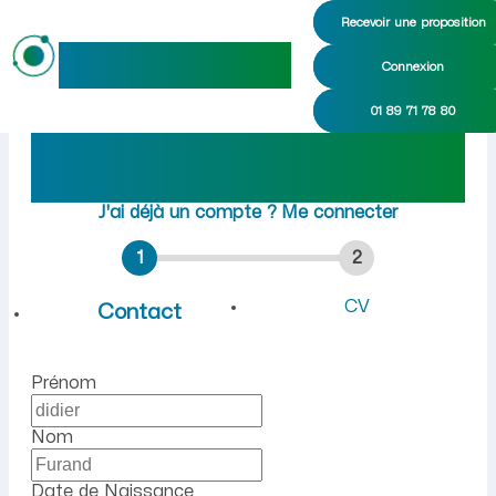
Recevoir une proposition
maideo
Connexion
Emploi à Chevroux (Ain) : 
01 89 71 78 80
Rejoindre maideo
à
Chevroux
(01190)
J'ai déjà un compte ?
Me connecter
1
2
CV
Contact
Prénom
Nom
Date de Naissance