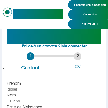
Recevoir une proposition
maideo
Connexion
Emploi à Charnoz-sur-Ain (A
01 89 71 78 80
Rejoindre maideo
à
Charnoz-sur-Ain
(01800)
J'ai déjà un compte ?
Me connecter
1
2
CV
Contact
Prénom
Nom
Date de Naissance