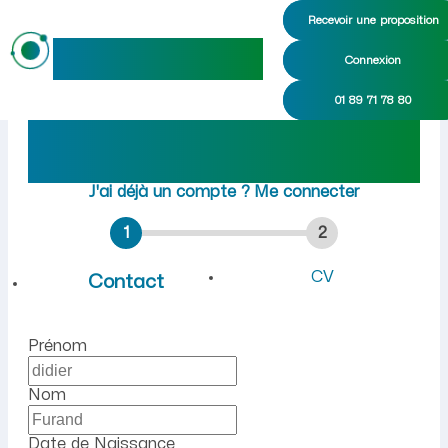
Recevoir une proposition
maideo
Connexion
Emploi à Cerny-en-Laonnois
01 89 71 78 80
Rejoindre maideo
à
Cerny-
en-Laonnois
(02860)
J'ai déjà un compte ?
Me connecter
1
2
CV
Contact
Prénom
Nom
Date de Naissance