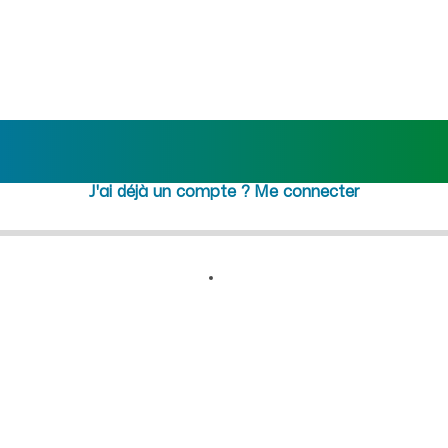
crutement femme de ménage C
Rejoindre maideo
à
Cerdon
(01450)
J'ai déjà un compte ?
Me connecter