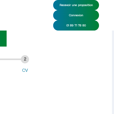
Recevoir une proposition
Connexion
DI/CDD
01 89 71 78 80
2
CV