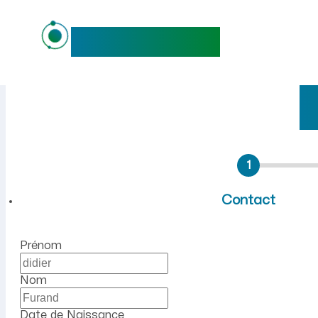
maideo
Emploi à Cerdon (Ain) : re
1
Contact
Prénom
Nom
Date de Naissance