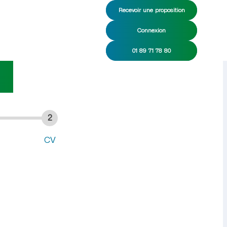
Recevoir une proposition
Connexion
 de ménage CDI/CDD
01 89 71 78 80
2
CV