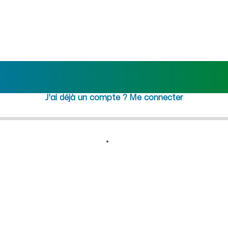
me (Ain) : recrutement femme
Rejoindre maideo
à
Boyeux-
Saint-Jérôme
(01640)
J'ai déjà un compte ?
Me connecter