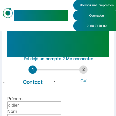
Recevoir une proposition
maideo
Connexion
Emploi à Arvière-en-Valrome
01 89 71 78 80
Rejoindre maideo
à
Arvière-en-Valromey
(01260)
J'ai déjà un compte ?
Me connecter
1
2
CV
Contact
Prénom
Nom