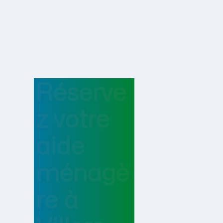
Réserve
z votre
aide
ménagè
re
à