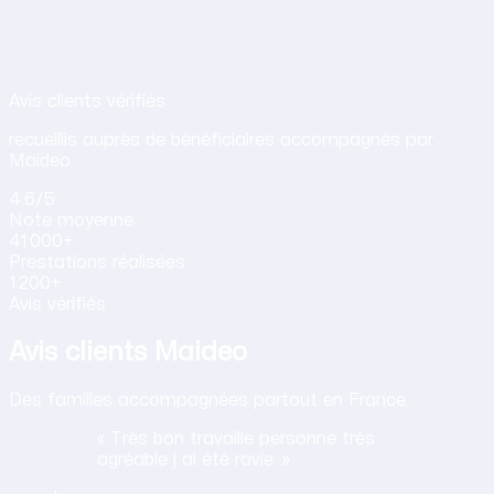
Avis de nos clients sur nos services d
Avis clients vérifiés
recueillis auprès de bénéficiaires accompagnés par
Maideo.
4.6
/5
Note
moyenne
41 000+
Prestations
réalisées
1 200+
Avis vérifiés
Avis clients Maideo
Des familles accompagnées partout en France.
« Très bon travaille personne très
agréable j ai été ravie. »