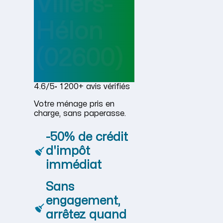
Villers-
Hélon
(02600)
4.6/5
· 1 200+ avis vérifiés
Votre ménage pris en
charge, sans paperasse.
-50% de crédit
d'impôt
immédiat
Sans
engagement,
arrêtez quand