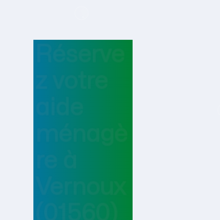
Réserve
z votre
aide
ménagè
re
à
Vernoux
(01560)