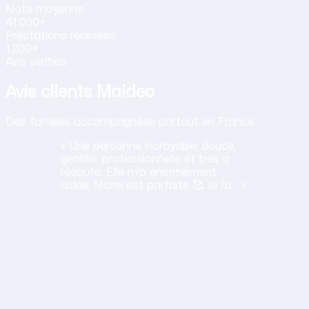
Note
moyenne
41 000+
Prestations
réalisées
1 200+
Avis vérifiés
Avis clients Maideo
Des familles accompagnées partout en France.
« Une personne incroyable, douce,
gentille, professionnelle et très a
l’écoute. Elle m’a énormément
aidée, Marie est parfaite 🥰 Je l’a… »
H
Haciba
S.
Lavancia Epercy ·
juin 2026
Obtenir mon tarif en 2 minutes
14,30 €/h net · Tout compris · Sans carte bancaire