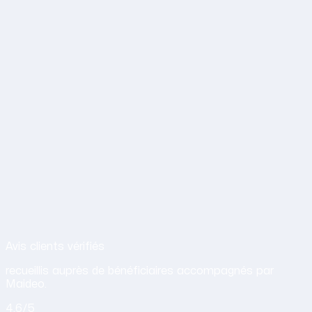
Avis de nos clients sur nos services d
Avis clients vérifiés
recueillis auprès de bénéficiaires accompagnés par
Maideo.
4.6
/5