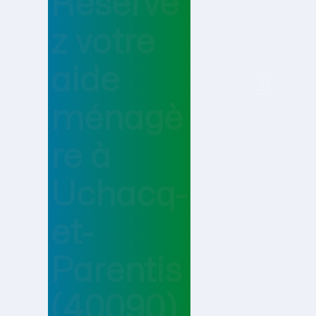
Réserve
z votre
aide
ménagè
re
à
Uchacq-
et-
Parentis
(40090)